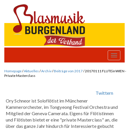
Toggle
naviga
Homepage
/
Aktuelles
/
Archiv
/
Beiträge von 2017
/
20170111 FLUTEinWIEN -
Private Masterclass
Twittern
Ory Schneor ist Soloflötist im Münchener
Kammerorchester, im Tongyeong Festival Orchestra und
Mitglied der Geneva Camerata. Eigens für Flötistinnen
und Flötisten bietet er eine "private Masterclass" an, die
über das ganze Jahr hindurch für Interessierte gebucht