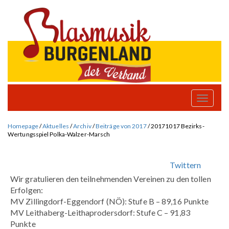
Toggle
naviga
Homepage
/
Aktuelles
/
Archiv
/
Beiträge von 2017
/
20171017 Bezirks-
Wertungsspiel Polka-Walzer-Marsch
Twittern
Wir gratulieren den teilnehmenden Vereinen zu den tollen
Erfolgen:
MV Zillingdorf-Eggendorf (NÖ): Stufe B – 89,16 Punkte
MV Leithaberg-Leithaprodersdorf: Stufe C – 91,83
Punkte