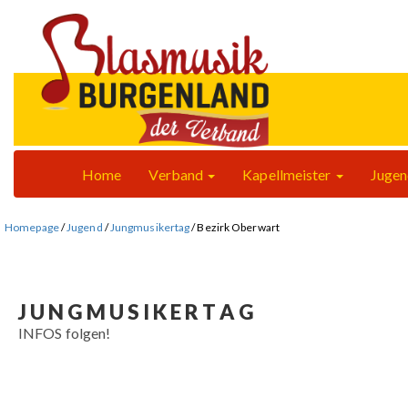
Home
Verband
Kapellmeister
Juge
Homepage
/
Jugend
/
Jungmusikertag
/
Bezirk Oberwart
J U N G M U S I K E R T A G
INFOS folgen!